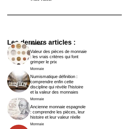
Les derniers articles :
Monnaie
Valeur des pièces de monnaie
: les vrais critères qui font
grimper le prix
Monnaie
Numismatique définition :
comprendre enfin cette
discipline qui révèle l’histoire
et la valeur des monnaies
Monnaie
Ancienne monnaie espagnole
: comprendre les pièces, leur
histoire et leur valeur réelle
Monnaie