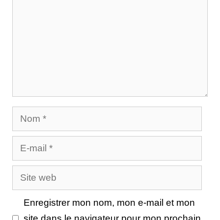
Nom
E-
mail
Site
web
Enregistrer mon nom, mon e-mail et mon
site dans le navigateur pour mon prochain